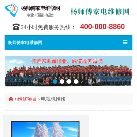
400-000-8860
󰇯
24小时免费服务热线：
Toggle
󰀥
杨师傅家电维修网
navigat
›
维修项目
› 电视机维修
󰄫