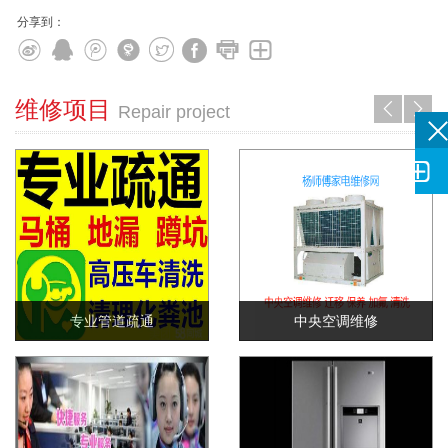
分享到：
维修项目
󰀓
󰀔
Repair project

专业管道疏通
中央空调维修