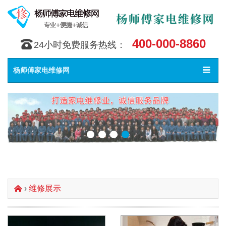
400-000-8860
󰇯
24小时免费服务热线：
Toggle
󰀥
杨师傅家电维修网
navigat
›
维修展示
󰄫