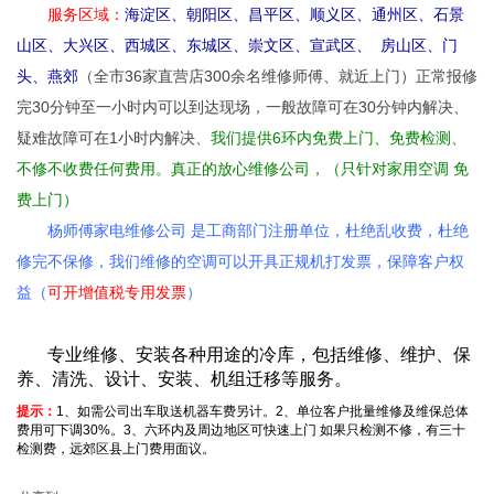
服务区域：
海淀区、朝阳区、昌平区、顺义区、通州区、石景
山区、大兴区、西城区、东城区、崇文区、宣武区、 房山区、门
头、燕郊
（全市36家直营店300余名维修师傅、就近上门）正常报修
完30分钟至一小时内可以到达现场，一般故障可在30分钟内解决、
疑难故障可在1小时内解
决
、我们提供6环内免费上门、免费检测、
不修不收费任何费用。真正的放心维修公司，（只针对家用空调 免
费上门）
杨师傅家电维修公司 是工商部门注册单位，杜绝乱收费，杜绝
修完不保修，我们维修的空调可以开具正规机打发票，保障客户权
益（
可开增值税专用发票
）
专业维修、安装各种用途的冷库，包括维修、维护、保
养、清洗、设计、安装、机组迁移等服务。
提
示：
1
、如需公司出车取送机器车费另计。
2
、单位客户批量维修及维保总体
费用可下调
30%
。
3
、六环内及周边地区可快速上门 如果只检测不修，有三十
检测费，远郊区县上门费用面议。