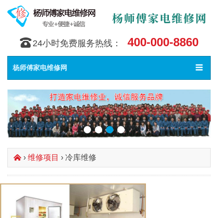
400-000-8860
󰇯
24小时免费服务热线：
Toggle
󰀥
杨师傅家电维修网
navigat
›
维修项目
› 冷库维修
󰄫