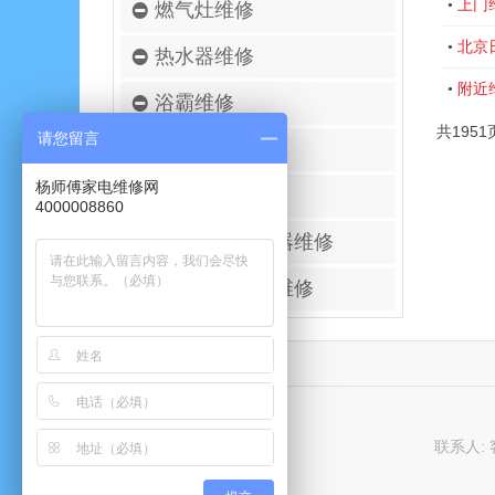
上门
•
燃气灶维修
北京
•
热水器维修
附近
•
浴霸维修
共1951
请您留言
空调移机安装
杨师傅家电维修网
壁挂炉维修
4000008860
进口空气净化器维修
太阳能热水器维修
联系人: