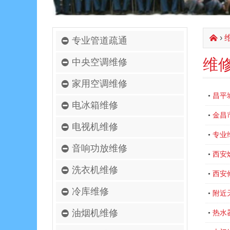
›
󰄫
专业管道疏通
维
中央空调维修
家用空调维修
昌平
•
电冰箱维修
金昌
•
电视机维修
专业维
•
音响功放维修
西安
•
洗衣机维修
西安
•
冷库维修
附近
•
油烟机维修
热水
•