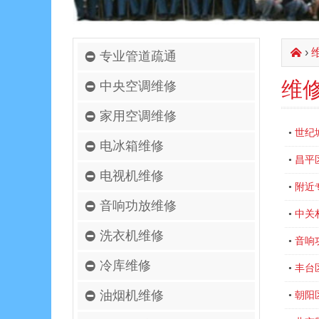
›
󰄫
专业管道疏通
维
中央空调维修
家用空调维修
世纪
•
电冰箱维修
昌平
•
电视机维修
附近
•
音响功放维修
中关
•
洗衣机维修
音响
•
冷库维修
丰台
•
油烟机维修
朝阳
•