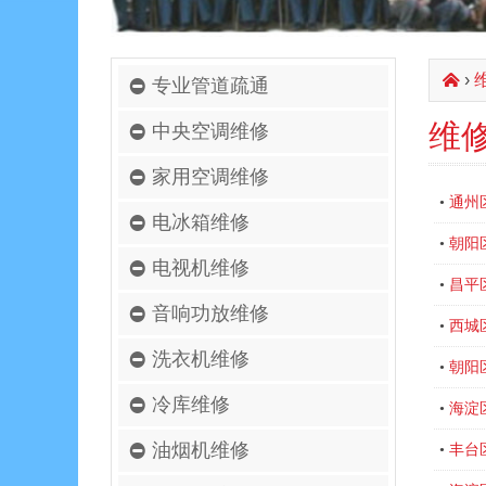
›
󰄫
专业管道疏通
维
中央空调维修
家用空调维修
通州
•
电冰箱维修
朝阳
•
电视机维修
昌平
•
音响功放维修
西城
•
洗衣机维修
朝阳
•
冷库维修
海淀
•
油烟机维修
丰台
•