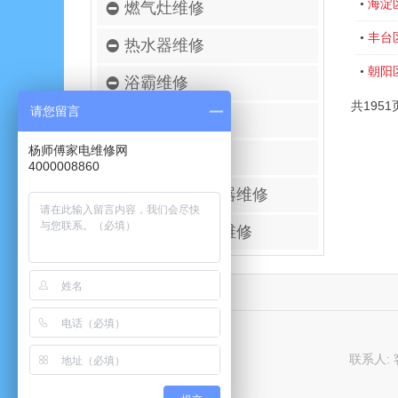
海淀
•
燃气灶维修
丰台
•
热水器维修
朝阳
•
浴霸维修
共1951
请您留言
空调移机安装
杨师傅家电维修网
壁挂炉维修
4000008860
进口空气净化器维修
太阳能热水器维修
联系人: