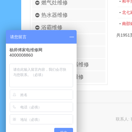
和平
•
燃气灶维修
北七
•
热水器维修
南邵
•
浴霸维修
共1951
请您留言
空调移机安装
杨师傅家电维修网
壁挂炉维修
4000008860
进口空气净化器维修
太阳能热水器维修
联系人: