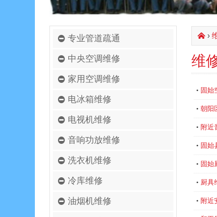
›
󰄫
专业管道疏通
维
中央空调维修
家用空调维修
固始
•
电冰箱维修
朝阳
•
电视机维修
附近
•
音响功放维修
固始
•
洗衣机维修
固始
•
冷库维修
厨具
•
油烟机维修
附近
•