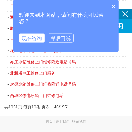
×
日本电饭煲特约维修中心
•
欢迎来到本网站，请问有什么可以帮
通州区壁挂炉维修电话
•
您？

顺义区附近修理洗衣机的修理联系方式
•
现在咨询
稍后再说
三里屯修理冰箱的电话号码附近
•
花家地家庭电工维修上门服务
•
亦庄冰箱维修上门维修附近电话号码
•
北新桥电工维修上门服务
•
次渠冰箱维修上门维修附近电话号码
•
西城区修电冰箱上门维修电话
•
共1951页 每页10条 页次：46/1951
首页
|
关于我们
|
联系我们