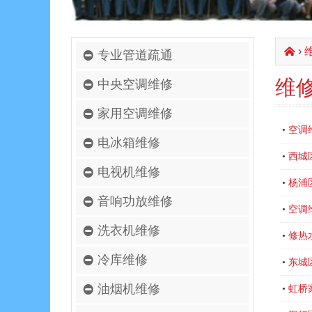
›
󰄫
专业管道疏通
维
中央空调维修
家用空调维修
空调
•
电冰箱维修
西城
•
电视机维修
杨浦
•
音响功放维修
空调
•
洗衣机维修
修热
•
冷库维修
东城
•
油烟机维修
虹桥
•