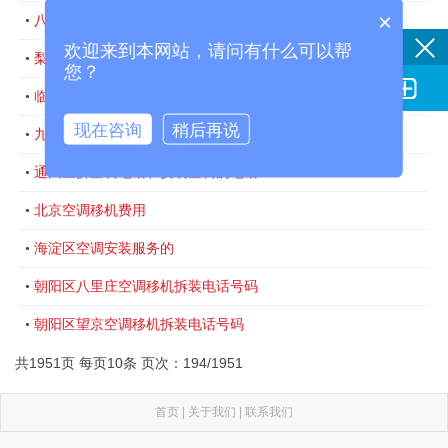
×
八里桥拆空调与安装空调服务电话
•
欢迎来到本网站，请问有什么可以帮
梨园拆空调与安装空调服务电话
•
您？

临河里拆空调与安装空调服务电话
•
现在咨询
稍后再说
九棵树拆空调与安装空调服务电话
•
通州区拆空调电话和安装空调的电话
•
北京空调移机费用
•
海淀区空调安装服务的
•
朝阳区八里庄空调移机拆装电话号码
•
朝阳区望京空调移机拆装电话号码
•
共1951页 每页10条 页次：194/1951
首页
|
关于我们
|
联系我们