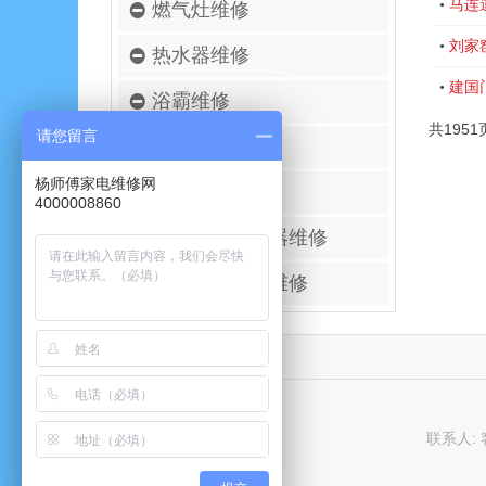
马连
•
燃气灶维修
刘家
•
热水器维修
建国
•
浴霸维修
共1951
请您留言
空调移机安装
杨师傅家电维修网
壁挂炉维修
4000008860
进口空气净化器维修
太阳能热水器维修
联系人: