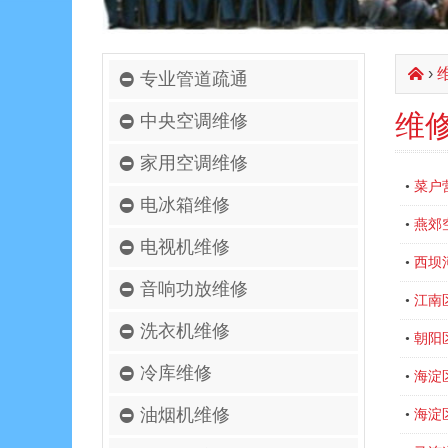
›
󰄫
专业管道疏通
维
中央空调维修
家用空调维修
菜户
•
电冰箱维修
燕郊
•
电视机维修
西坝
•
音响功放维修
江南
•
洗衣机维修
朝阳
•
冷库维修
海淀
•
油烟机维修
海淀
•