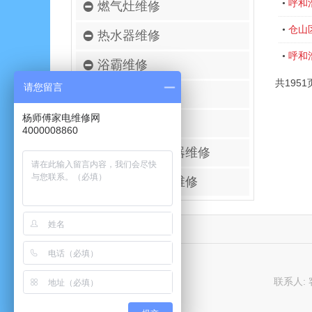
呼和
•
燃气灶维修
仓山
•
热水器维修
呼和
•
浴霸维修
共1951
请您留言
空调移机安装
杨师傅家电维修网
壁挂炉维修
4000008860
进口空气净化器维修
太阳能热水器维修
联系人: