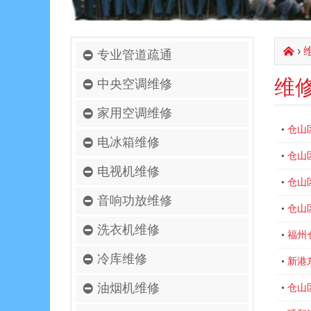
›
󰄫
专业管道疏通
维
中央空调维修
家用空调维修
仓山
•
电冰箱维修
仓山
•
电视机维修
仓山
•
音响功放维修
仓山
•
洗衣机维修
福州
•
冷库维修
新港
•
油烟机维修
仓山
•