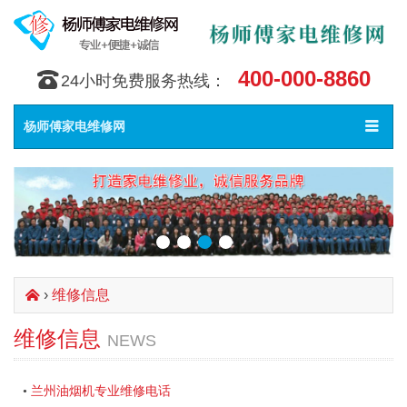
400-000-8860
󰇯
24小时免费服务热线：
Toggle
󰀥
杨师傅家电维修网
navigat
›
维修信息
󰄫
维修信息
NEWS
兰州油烟机专业维修电话
•