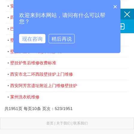
×
安贞附近集成灶上门维修
•
欢迎来到本网站，请问有什么可以帮
四惠集成灶维修
•
您？

巴特利壁挂炉e3代码
•
现在咨询
稍后再说
壁挂炉显示E3维修大概多钱
•
壁挂炉显示E2维修大概多钱
•
壁挂炉售后维修收费标准
•
西安市北二环西段壁挂炉上门维修
•
西安阿芳宫遗址附近上门维修壁挂炉
•
莱州洗衣机维修
•
共1951页 每页10条 页次：523/1951
首页
|
关于我们
|
联系我们