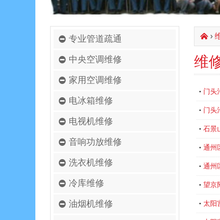
›
󰄫
专业管道疏通
维
中央空调维修
家用空调维修
门头
•
电冰箱维修
门头
•
电视机维修
石景
•
音响功放维修
通州
•
洗衣机维修
通州
•
冷库维修
望京
•
油烟机维修
太阳
•