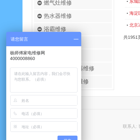
东城
•
燃气灶维修
海淀
•
热水器维修
北京
•
浴霸维修
共1951
请您留言
空调移机安装
杨师傅家电维修网
壁挂炉维修
4000008860
进口空气净化器维修
太阳能热水器维修
联系人: